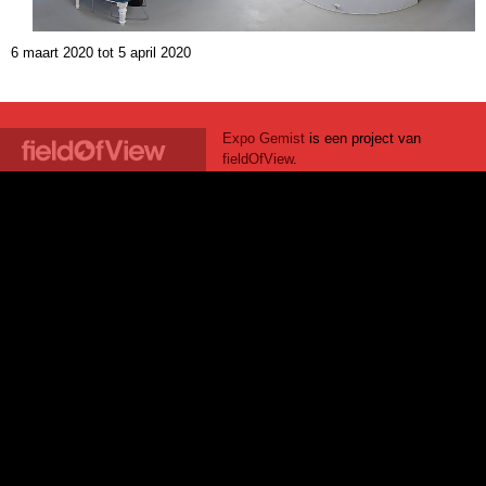
6 maart 2020
tot
5 april 2020
Expo Gemist
is een project van
fieldOfView
.